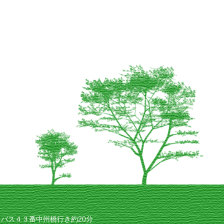
バス４３番中州橋行き約20分